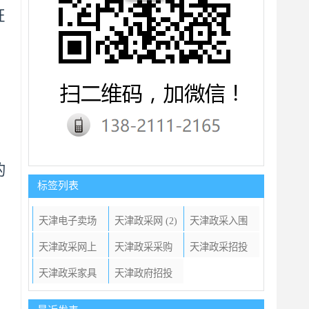
证
的
标签列表
天津电子卖场
天津政采网
(2)
天津政采入围
(1)
(11)
天津政采网上
天津政采采购
天津政采招投
竞价
(1)
家具
(1)
标
(1)
天津政采家具
天津政府招投
项目
(7)
标
(3)