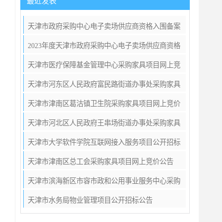
最近发表
天津市政府采购中心电子卖场供应商资格入围备案
公告
2023年度天津市政府采购中心电子卖场供应商资格
入围备案公告
天津市医疗保障基金管理中心采购家具项目网上竞
价公告
天津市河东区人民政府富民路街道办事处采购家具
项目网上竞价公告
天津市津南区葛沽镇卫生院采购家具项目网上竞价
公告
天津市河北区人民政府王串场街道办事处采购家具
项目网上竞价公告
天津市大学软件学院互联网接入服务项目公开招标
公告
天津市津南区总工会采购家具项目网上竞价公告
天津市滨海新区市容市政和公用事业服务中心采购
车辆维修服务项目公开招标公告
天津市水务局物业管理项目公开招标公告