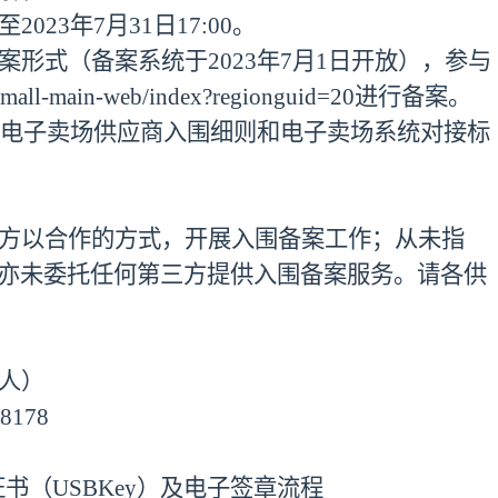
0至2023年7月31日17:00。
案形式（备案系统于
2023年7月1日开放），参与
l-main-web/index?regionguid=20
进行备案。
中心电子卖场供应商入围细则和电子卖场系统对接标
方以合作的方式，开展入围备案工作；从未指
亦未委托任何第三方提供入围备案服务。请各供
人
）
38178
证书（
USBKey
）及电子签章流程