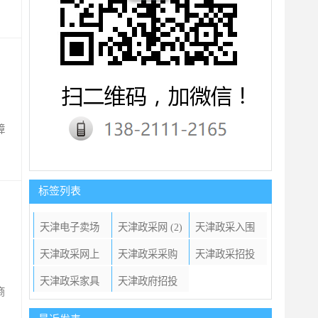
障
标签列表
天津电子卖场
天津政采网
(2)
天津政采入围
(1)
(11)
天津政采网上
天津政采采购
天津政采招投
竞价
(1)
家具
(1)
标
(1)
天津政采家具
天津政府招投
商
项目
(7)
标
(3)