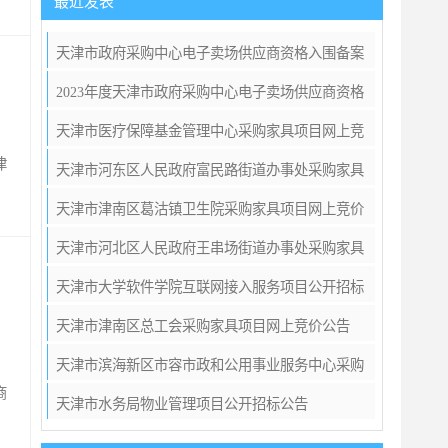
最近发表
天津市政府采购中心电子卖场供应商资格入围备案
公告
2023年度天津市政府采购中心电子卖场供应商资格
入围备案公告
天津市医疗保障基金管理中心采购家具项目网上竞
津
价公告
天津市河东区人民政府富民路街道办事处采购家具
项目网上竞价公告
天津市津南区葛沽镇卫生院采购家具项目网上竞价
公告
天津市河北区人民政府王串场街道办事处采购家具
项目网上竞价公告
天津市大学软件学院互联网接入服务项目公开招标
公告
天津市津南区总工会采购家具项目网上竞价公告
天津市滨海新区市容市政和公用事业服务中心采购
商
车辆维修服务项目公开招标公告
天津市水务局物业管理项目公开招标公告