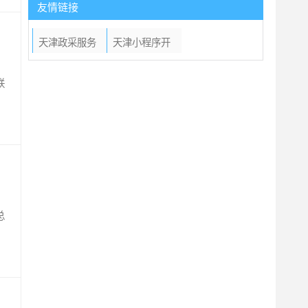
友情链接
天津政采服务
天津小程序开
商
发
联
总